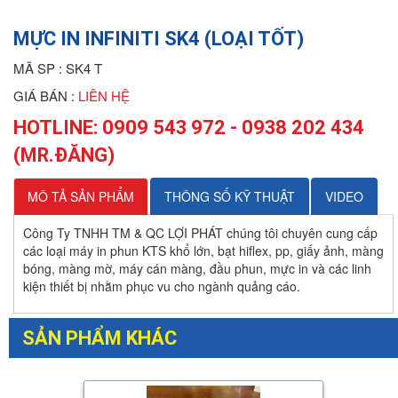
MỰC IN INFINITI SK4 (LOẠI TỐT)
MÃ SP :
SK4 T
GIÁ BÁN :
LIÊN HỆ
HOTLINE: 0909 543 972 - 0938 202 434
(MR.ĐĂNG)
MÔ TẢ SẢN PHẨM
THÔNG SỐ KỸ THUẬT
VIDEO
Công Ty TNHH TM & QC LỢI PHÁT chúng tôi chuyên cung cấp
các loại máy in phun KTS khổ lớn, bạt hiflex, pp, giấy ảnh, màng
bóng, màng mờ, máy cán màng, đầu phun, mực in và các linh
kiện thiết bị nhằm phục vu cho ngành quảng cáo.
SẢN PHẨM KHÁC