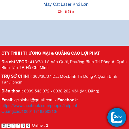
Máy Cắt Laser Khổ Lớn
Chi tiết »
CTY TNHH THƯƠNG MẠI & QUẢNG CÁO LỢI PHÁT
Địa chỉ VPGD:
413/7/1 Lê Văn Quới, Phường Bình Trị Đông A, Quận
Bình Tân TP. Hồ Chí Minh
TRỤ SỞ CHÍNH
:
363/38/37 Đất Mới,Bình Trị Đông A,Quận Bình
Tân,Tphcm
Điện thoại:
0909 543 972 -
0938 202 434 (Mr. Đăng)
Email
: qcloiphat@gmail.com -
Facebook
:
https://www.facebook.com/people/Loiphat-
Quangcao/100011718250313/
Online : 2
3
2
4
4
9
6