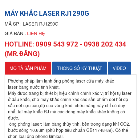
MÁY KHẮC LASER RJ1290G
MÃ SP :
LASER RJ1290G
GIÁ BÁN :
LIÊN HỆ
HOTLINE: 0909 543 972 - 0938 202 434
(MR.ĐĂNG)
MÔ TẢ SẢN PHẨM
THÔNG SỐ KỸ THUẬT
VIDEO
Phương pháp làm lạnh ống phóng laser cửa máy khắc
laser bằng nước tinh khiết.
Máy được trang bị thiết bị hiệu chỉnh chính xác vị trí hội tụ laser
ở đầu khắc, cho máy khắc chính xác các sản phẩm đòi hỏi độ
sắc nét cực cao,độ cua vòng khó, chức năng này chỉ có duy
nhất tại máy khắc RJ mà các dòng máy khắc khác không có
được.
ống phóng laser: làm bằng thủy tinh, bên trong dạng khí CO2,
bước sóng 10.6um (phù hợp tiêu chuẩn GB11748-89). Có thể
chọn loại ống phóng kimloại.